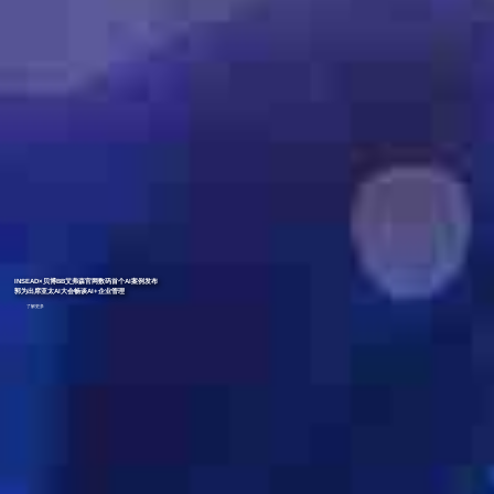
INSEAD×贝博BB艾弗森官网数码首个AI案例发布
郭为出席亚太AI大会畅谈AI+企业管理
了解更多