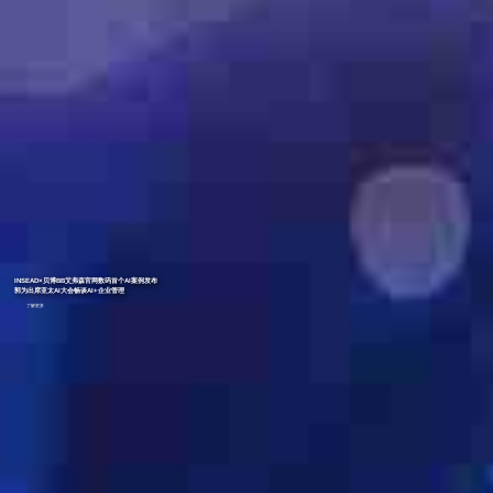
INSEAD×贝博BB艾弗森官网数码首个AI案例发布
郭为出席亚太AI大会畅谈AI+企业管理
了解更多