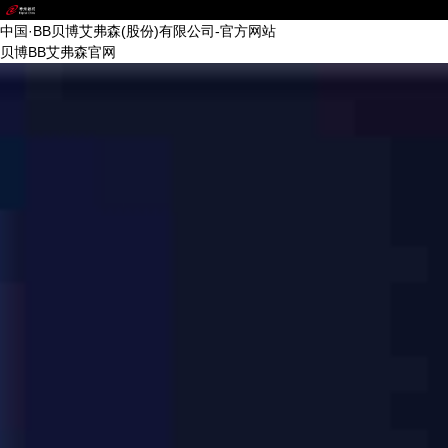
中国·BB贝博艾弗森(股份)有限公司-官方网站
中国·BB贝博艾弗森(股份)有限公司-官方网站
贝博BB艾弗森官网