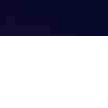
186
43
位
位
《财富》中国500强
《财富》最受赞赏中国公司
29
80
位
位
《福布斯》中国数字经济100强
中国民营企业500强
26
300
位
+
数实融合企业TOP100
技术生态伙伴